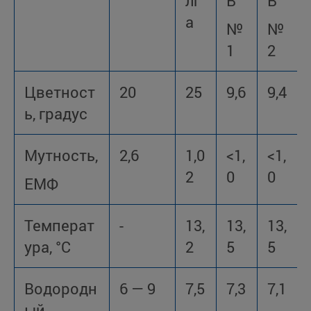
лг
В
В
а
№
№
1
2
Цветност
20
25
9,6
9,4
ь, градус
Мутность,
2,6
1,0
<1,
<1,
2
0
0
ЕМФ
Температ
-
13,
13,
13,
ура, °С
2
5
5
Водородн
6 — 9
7,5
7,3
7,1
ый