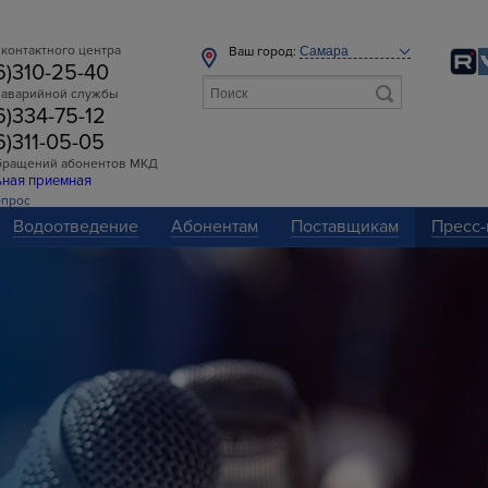
контактного центра
Ваш город:
6)310-25-40
 аварийной службы
6)334-75-12
6)311-05-05
бращений абонентов МКД
ьная приемная
опрос
Водоотведение
Абонентам
Поставщикам
Пресс-