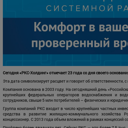
Сегодня «РКС-Холдинг» отмечает 23 года со дня своего основани
Эта дата символизирует расцвет и говорит об ответственности, с
Компания основана в 2003 году. На сегодняшний день «Российс
крупнейших федеральных операторов водоснабжения и водо
сотрудников, свыше 5 млн потребителей – физических и юридичес
Группа компаний РКС входит в число крупнейших частных инв
средства в развитие жилищно-коммунального хозяйства Р
концессионер. С 2013 года объем вложений в рамках концессий со
Пройдено более двадцати лет. Сейчас РКС — это более 7,5 тыс.