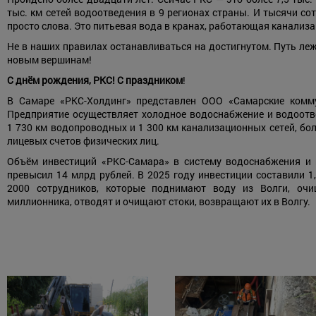
тыс. км сетей водоотведения в 9 регионах страны. И тысячи со
просто слова. Это питьевая вода в кранах, работающая канализ
Не в наших правилах останавливаться на достигнутом. Путь ле
новым вершинам!
С днём рождения, РКС! С праздником
!
В Самаре «РКС-Холдинг» представлен ООО «Самарские комму
Предприятие осуществляет холодное водоснабжение и водоотв
1 730 км водопроводных и 1 300 км канализационных сетей, бол
лицевых счетов физических лиц.
Объём инвестиций «РКС-Самара» в систему водоснабжения и
превысил 14 млрд рублей. В 2025 году инвестиции составили 1
2000 сотрудников, которые поднимают воду из Волги, оч
миллионника, отводят и очищают стоки, возвращают их в Волгу.