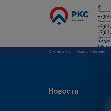
Телефон 
+7(84
Телефон
+7(84
+7(84
Прием о
Виртуал
Задать в
О компании
Водоснабжение
Новости