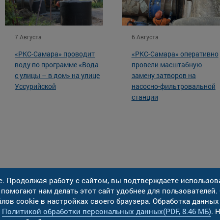
7 Августа
6 Августа
«РКС-Самара» проводит
«РКС-Самара» оперативно
воду по программе «Вода
провели масштабную
с улицы – в дом» на улице
замену затворов на
Уссурийской
насосно-фильтровальной
станции
e. Продолжая работу с сайтом, вы подтверждаете использов
 помогают нам делать этот сайт удобнее для пользователей.
лов cookie в настройках своего браузера. Обработка данных
с
Политикой обработки персональных данных
(PDF, 8.46 МБ)
. 