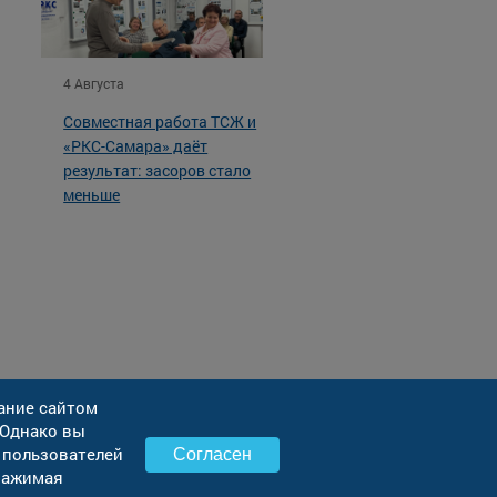
4 Августа
Совместная работа ТСЖ и
«РКС-Самара» даёт
результат: засоров стало
меньше
ание сайтом
 Однако вы
 пользователей
Согласен
Нажимая