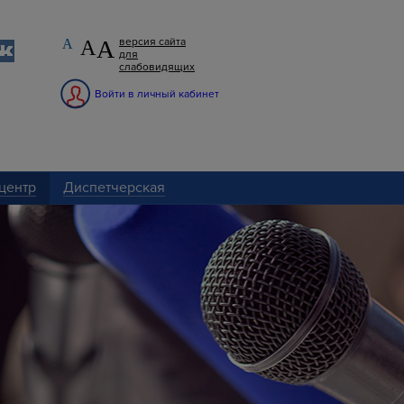
А
версия сайта
А
А
для
слабовидящих
Войти в личный кабинет
центр
Диспетчерская